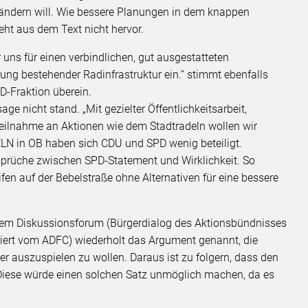
ndern will. Wie bessere Planungen in dem knappen
ht aus dem Text nicht hervor.
uns für einen verbindlichen, gut ausgestatteten
ung bestehender Radinfrastruktur ein.“ stimmt ebenfalls
D-Fraktion überein.
e nicht stand. „Mit gezielter Öffentlichkeitsarbeit,
eilnahme an Aktionen wie dem Stadtradeln wollen wir
N in OB haben sich CDU und SPD wenig beteiligt.
rsprüche zwischen SPD-Statement und Wirklichkeit. So
fen auf der Bebelstraße ohne Alternativen für eine bessere
einem Diskussionsforum (Bürgerdialog des Aktionsbündnisses
iert vom ADFC) wiederholt das Argument genannt, die
r auszuspielen zu wollen. Daraus ist zu folgern, dass den
 Diese würde einen solchen Satz unmöglich machen, da es