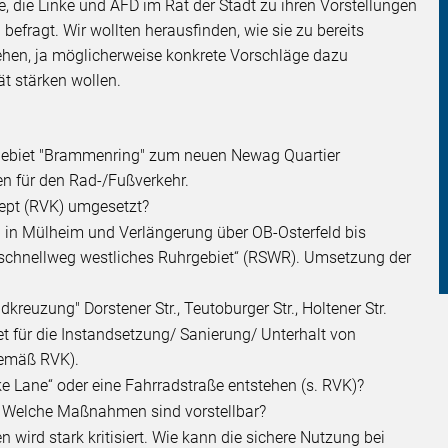
, die Linke und AFD im Rat der Stadt zu ihren Vorstellungen
efragt. Wir wollten herausfinden, wie sie zu bereits
hen, ja möglicherweise konkrete Vorschläge dazu
ät stärken wollen.
gebiet "Brammenring" zum neuen Newag Quartier
en für den Rad-/Fußverkehr.
ept (RVK) umgesetzt?
 in Mülheim und Verlängerung über OB-Osterfeld bis
dschnellweg westliches Ruhrgebiet“ (RSWR). Umsetzung der
reuzung" Dorstener Str., Teutoburger Str., Holtener Str.
get für die Instandsetzung/ Sanierung/ Unterhalt von
gemäß RVK).
ke Lane“ oder eine Fahrradstraße entstehen (s. RVK)?
. Welche Maßnahmen sind vorstellbar?
wird stark kritisiert. Wie kann die sichere Nutzung bei