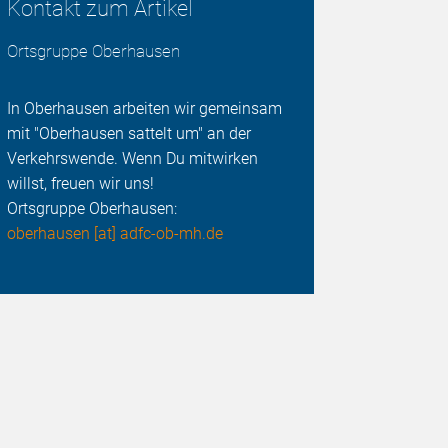
Kontakt zum Artikel
Ortsgruppe Oberhausen
In Oberhausen arbeiten wir gemeinsam
mit "Oberhausen sattelt um" an der
Verkehrswende. Wenn Du mitwirken
willst, freuen wir uns!
Ortsgruppe Oberhausen:
oberhausen [at] adfc-ob-mh.de