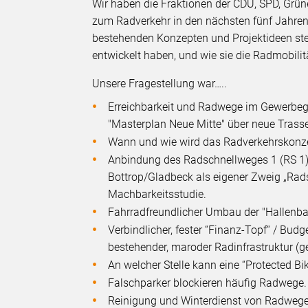
Wir haben die Fraktionen der CDU, SPD, Grüne
zum Radverkehr in den nächsten fünf Jahren b
bestehenden Konzepten und Projektideen ste
entwickelt haben, und wie sie die Radmobilit
Unsere Fragestellung war…..
Erreichbarkeit und Radwege im Gewerbe
"Masterplan Neue Mitte" über neue Trass
Wann und wie wird das Radverkehrskonz
Anbindung des Radschnellweges 1 (RS 1)
Bottrop/Gladbeck als eigener Zweig „Ra
Machbarkeitsstudie.
Fahrradfreundlicher Umbau der "Hallenbadk
Verbindlicher, fester “Finanz-Topf“ / Bud
bestehender, maroder Radinfrastruktur (
An welcher Stelle kann eine “Protected Bi
Falschparker blockieren häufig Radwege
Reinigung und Winterdienst von Radwegen 