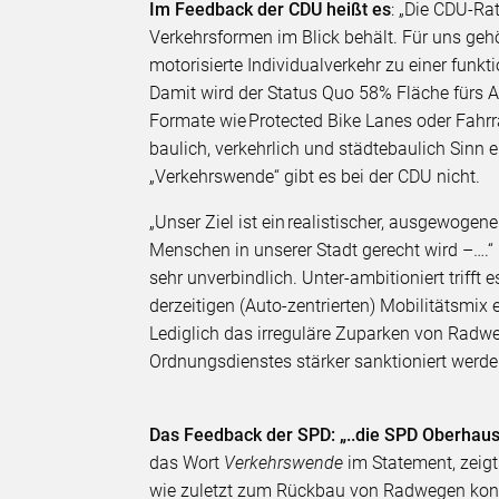
Im Feedback der CDU heißt es
: „Die CDU-Rat
Verkehrsformen im Blick behält. Für uns ge
motorisierte Individualverkehr zu einer funk
Damit wird der Status Quo 58% Fläche fürs A
Formate wie Protected Bike Lanes oder Fahrr
baulich, verkehrlich und städtebaulich Sinn e
„Verkehrswende“ gibt es bei der CDU nicht.
„Unser Ziel ist ein realistischer, ausgewogen
Menschen in unserer Stadt gerecht wird –….“
sehr unverbindlich. Unter-ambitioniert trifft
derzeitigen (Auto-zentrierten) Mobilitätsmix
Lediglich das irreguläre Zuparken von Rad
Ordnungsdienstes stärker sanktioniert werde
Das Feedback der SPD: „..die SPD Oberhaus
das Wort
Verkehrswende
im Statement, zeig
wie zuletzt zum Rückbau von Radwegen konk