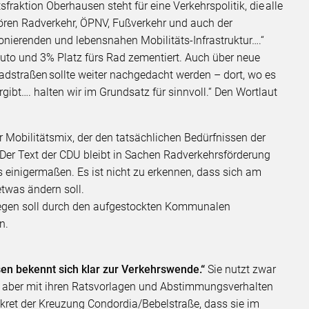
sfraktion Oberhausen steht für eine Verkehrspolitik, die alle
hören Radverkehr, ÖPNV, Fußverkehr und auch der
tionierenden und lebensnahen Mobilitäts-Infrastruktur….“
uto und 3% Platz fürs Rad zementiert. Auch über neue
adstraßen sollte weiter nachgedacht werden – dort, wo es
rgibt…. halten wir im Grundsatz für sinnvoll.“ Den Wortlaut
er Mobilitätsmix, der den tatsächlichen Bedürfnissen der
 Der Text der CDU bleibt in Sachen Radverkehrsförderung
 es einigermaßen. Es ist nicht zu erkennen, dass sich am
 etwas ändern soll.
wegen soll durch den aufgestockten Kommunalen
n.
en bekennt sich klar zur Verkehrswende.“
Sie nutzt zwar
t aber mit ihren Ratsvorlagen und Abstimmungsverhalten
ret der Kreuzung Condordia/Bebelstraße, dass sie im