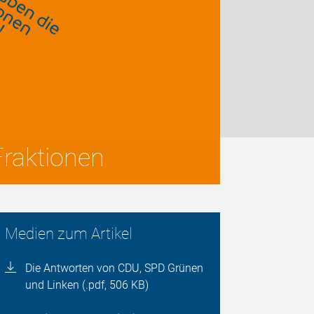
raktionen
Medien zum Artikel
Die Antworten von CDU, SPD Grünen
und Linken (.pdf, 506 KB)