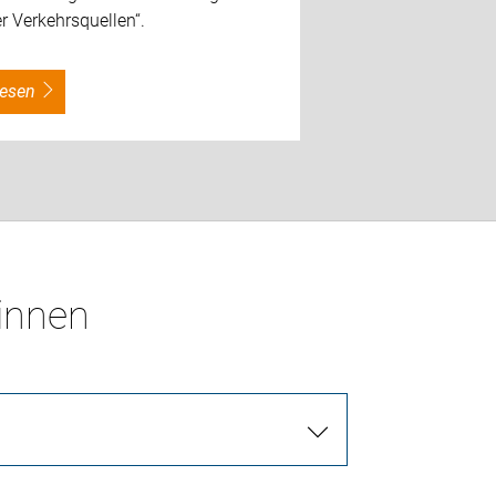
r Verkehrsquellen“.
rlesen
*innen