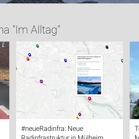
 "Im Alltag"
#neueRadinfra: Neue
T
Radinfrastruktur in Mülheim
M