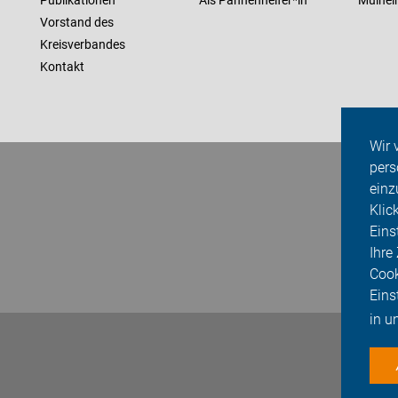
Publikationen
Als Pannenhelfer*in
Mülhe
Vorstand des
Kreisverbandes
Kontakt
Wir 
pers
einz
Klic
Eins
Ihre
Cook
Eins
in u