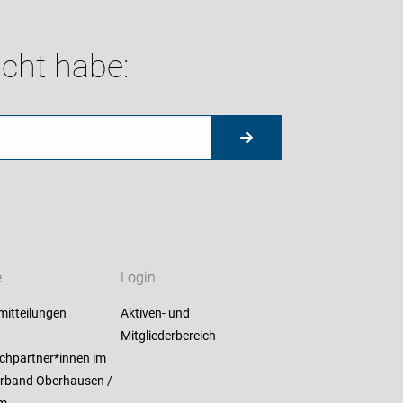
cht habe:
e
Login
mitteilungen
Aktiven- und
-
Mitgliederbereich
chpartner*innen im
erband Oberhausen /