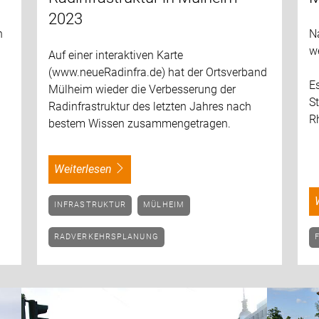
2023
n
N
we
Auf einer interaktiven Karte
(www.neueRadinfra.de) hat der Ortsverband
E
Mülheim wieder die Verbesserung der
S
Radinfrastruktur des letzten Jahres nach
R
bestem Wissen zusammengetragen.
weiterlesen
INFRASTRUKTUR
MÜLHEIM
RADVERKEHRSPLANUNG